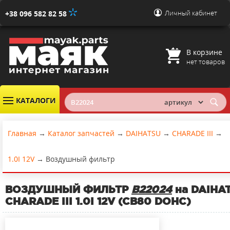
Личный кабинет
+38 096 582 82 58
В корзине
нет товаров
КАТАЛОГИ
Главная
→
Каталог запчастей
→
DAIHATSU
→
CHARADE III
→
1.0I 12V
→
Воздушный фильтр
ВОЗДУШНЫЙ ФИЛЬТР
B22024
на DAIHA
CHARADE III 1.0I 12V (CB80 DOHC)