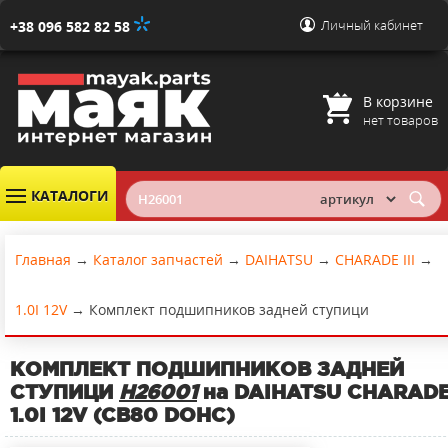
Личный кабинет
+38 096 582 82 58
В корзине
нет товаров
КАТАЛОГИ
Главная
→
Каталог запчастей
→
DAIHATSU
→
CHARADE III
→
1.0I 12V
→
Комплект подшипников задней ступици
КОМПЛЕКТ ПОДШИПНИКОВ ЗАДНЕЙ
СТУПИЦИ
H26001
на DAIHATSU CHARADE 
1.0I 12V (CB80 DOHC)