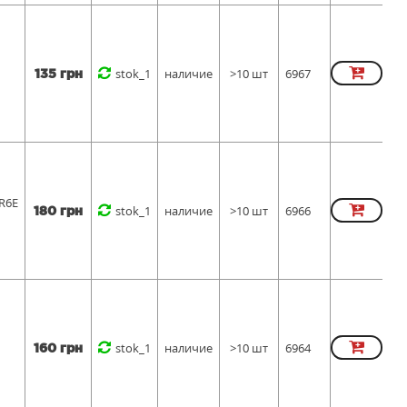
stok_1
наличие
>10 шт
6967
135 грн
R6E
stok_1
наличие
>10 шт
6966
180 грн
stok_1
наличие
>10 шт
6964
160 грн