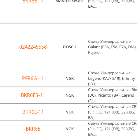
BKR6E-11
MASTER SPORT
(EH, EG), 121 (DB), 323(BG,
BA,...
Свеча Универсальные
0242245558
BOSCH
Galant (E3A, E5A, E7A, E8A),
Pajero...
Свеча Универсальные
PFR6G-11
NGK
Legend(KA7/ 8/ 9), Infinity
(I30,...
Свеча Универсальные Ri
BKR6ES-11
NGK
(DC), Picanto (BA), Carens
(FJ),...
Свеча Универсальные CR
BKR6E-11
NGK
(EH, EG), 121 (DB), 323(BG,
BA,...
Свеча Универсальные CR
BKR6E
NGK
(EH, EG), 121 (DB), 323(BG,
BA,...