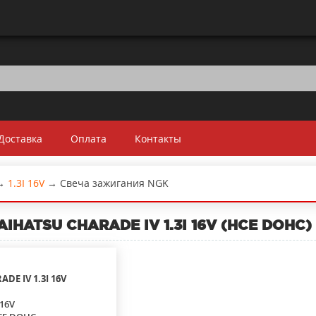
Доставка
Оплата
Контакты
→
1.3I 16V
→
Свеча зажигания NGK
AIHATSU CHARADE IV 1.3I 16V (HCE DOHC)
ADE IV
1.3I 16V
 16V