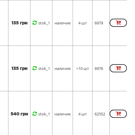
stok_1
наличие
4 шт
6979
135 грн
stok_1
наличие
>10 шт
6976
135 грн
stok_1
наличие
4 шт
62552
540 грн