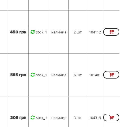
stok_1
наличие
2 шт
104112
450 грн
stok_1
наличие
6 шт
101481
585 грн
stok_1
наличие
3 шт
104319
205 грн