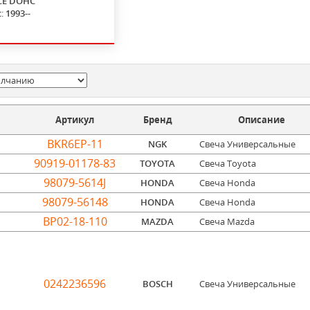
CE DOHC
с:
1993--
Артикул
Бренд
Описание
BKR6EP-11
NGK
Свеча Универсальные
90919-01178-83
TOYOTA
Свеча Toyota
98079-5614J
HONDA
Свеча Honda
98079-56148
HONDA
Свеча Honda
BP02-18-110
MAZDA
Свеча Mazda
0242236596
BOSCH
Свеча Универсальные