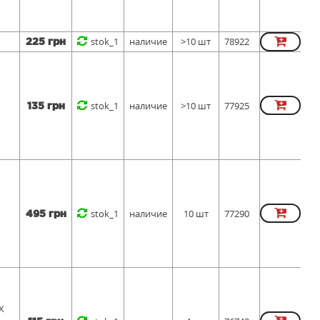
stok_1
наличие
>10 шт
78922
225 грн
stok_1
наличие
>10 шт
77925
135 грн
stok_1
наличие
10 шт
77290
495 грн
X