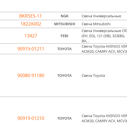
BKR5ES-11
NGK
Свеча Универсальные
1822A002
MITSUBISHI
Свеча Mitsubishi
Свеча Универсальные CR
13427
FEBI
(EH, EG), 121 (DB), 323(BG,
BA,...
Свеча Toyota AVENSIS VE
90919-01211
TOYOTA
ACM20, CAMRY ACV, MCV30,
90080-91180
TOYOTA
Свеча Toyota
Свеча Toyota AVENSIS VE
90919-01210
TOYOTA
ACM20, CAMRY ACV, MCV30,