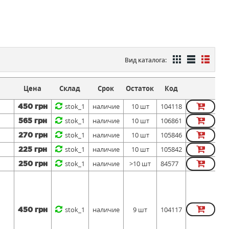
Вид каталога:
Цена
Склад
Срок
Остаток
Код
stok_1
наличие
10 шт
104118
450 грн
stok_1
наличие
10 шт
106861
565 грн
stok_1
наличие
10 шт
105846
270 грн
stok_1
наличие
10 шт
105842
225 грн
stok_1
наличие
>10 шт
84577
250 грн
stok_1
наличие
9 шт
104117
450 грн