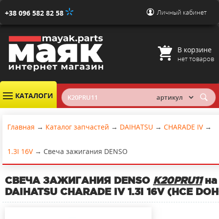
Личный кабинет
+38 096 582 82 58
В корзине
нет товаров
КАТАЛОГИ
Главная
→
Каталог запчастей
→
DAIHATSU
→
CHARADE IV
→
1.3I 16V
→
Свеча зажигания DENSO
СВЕЧА ЗАЖИГАНИЯ DENSO
K20PRU11
на
DAIHATSU CHARADE IV 1.3I 16V (HCE DOH