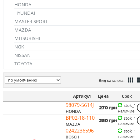
HONDA
HYUNDAI
MASTER SPORT
MAZDA
MITSUBISHI
NGK
NISSAN
TOYOTA
Вид каталога:
Артикул
Цена
Срок
98079-5614J
stok_1
270 грн
наличие
HONDA
BP02-18-110
stok_1
250 грн
наличие
MAZDA
0242236596
stok_1
наличие
BOSCH