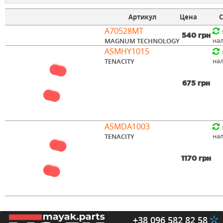
Артикул
Цена
С
A70528MT
540 грн
на
MAGNUM TECHNOLOGY
ASMHY1015
на
TENACITY
675 грн
ASMDA1003
на
TENACITY
1170 грн
+38 096 582 82 58