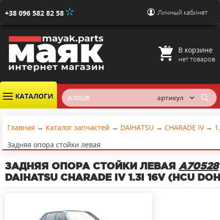
Личный кабинет
+38 096 582 82 58
В корзине
нет товаров
КАТАЛОГИ
Главная
→
Каталог запчастей
→
DAIHATSU
→
CHARADE IV
→
1
Задняя опора стойки левая
ЗАДНЯЯ ОПОРА СТОЙКИ ЛЕВАЯ
A70528
DAIHATSU CHARADE IV 1.3I 16V (HCU DO