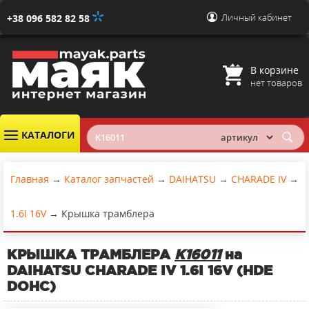
Личный кабинет
+38 096 582 82 58
В корзине
нет товаров
КАТАЛОГИ
Главная
→
Каталог запчастей
→
DAIHATSU
→
CHARADE IV
→
1.6I 16V
→
Крышка трамблера
КРЫШКА ТРАМБЛЕРА
K16011
на
DAIHATSU CHARADE IV 1.6I 16V (HDE
DOHC)