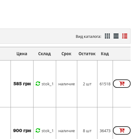
Вид каталога:
Цена
Склад
Срок
Остаток
Код
stok_1
наличие
2 шт
61518
585 грн
stok_1
наличие
8 шт
36473
900 грн