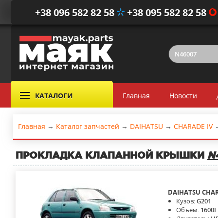
+38 096 582 82 58
+38 095 582 82 58
КАТАЛОГИ
Главная
Новости
Главная
→
Каталог запчастей
→
DAIHATSU
→
CHARADE IV
ПРОКЛАДКА КЛАПАННОЙ КРЫШКИ
N
DAIHATSU
CHAR
Кузов:
G201
Объем:
1600I