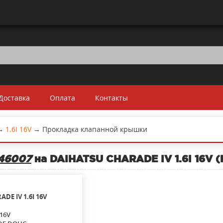
Доставка
Оплата
Контакты
→
1.6I 16V
→
Прокладка клапанной крышки
46007
на DAIHATSU CHARADE IV 1.6I 16V 
ADE IV
1.6I 16V
 16V