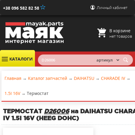
Личный кабинет
+38 096 582 82 58
В корзине
нет товаров
КАТАЛОГИ
Главная
→
Каталог запчастей
→
DAIHATSU
→
CHARADE IV
→
1.5I 16V
→
Термостат
ТЕРМОСТАТ
D26006
на DAIHATSU CHAR
IV 1.5I 16V (HEEG DOHC)