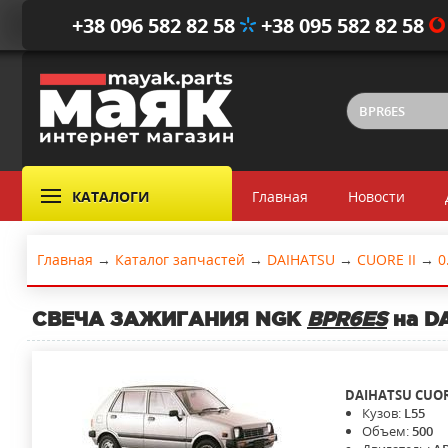
+38 096 582 82 58
+38 095 582 82 58
КАТАЛОГИ
Главная
Новости
Главная
→
Каталог запчастей
→
DAIHATSU
→
CUORE II
→
0
СВЕЧА ЗАЖИГАНИЯ NGK
BPR6ES
на DA
DAIHATSU
CUOR
Кузов:
L55
Объем:
500