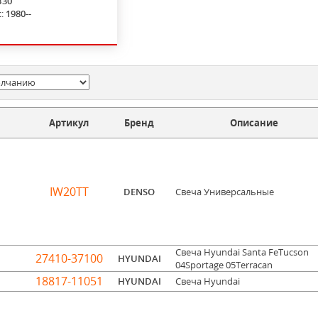
B30
с:
1980--
Артикул
Бренд
Описание
IW20TT
DENSO
Свеча Универсальные
Свеча Hyundai Santa FeTucson
27410-37100
HYUNDAI
04Sportage 05Terracan
18817-11051
HYUNDAI
Свеча Hyundai