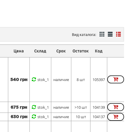
Вид каталога:
Цена
Склад
Срок
Остаток
Код
stok_1
наличие
8 шт
105397
540 грн
stok_1
наличие
>10 шт
104139
675 грн
stok_1
наличие
10 шт
104137
630 грн