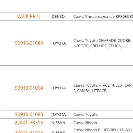
W20EPR-U
DENSO
Свеча Универсальные BPR6ES 3
Свеча Toyota CHARADE, CUORE,
90919-01084
TOYOTA
ACCORD, PRELUDE, CELICA,...
Свеча Toyota HIACE, HILUX, CAR
90919-01064
TOYOTA
2, CAMRY, LITEACE,...
90919-01083
TOYOTA
Свеча Toyota
22401-P8316
NISSAN
Свеча Nissan
Свеча Nissan BLUEBIRD U11 (83.11
22401-V1416
NISSAN