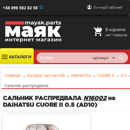
Личный кабинет
+38 096 582 82 58
В корзине
нет товаров
КАТАЛОГИ
Главная
→
Каталог запчастей
→
DAIHATSU
→
CUORE II
→
0.5
Сальник распредвала
САЛЬНИК РАСПРЕДВАЛА
N16002
на
DAIHATSU CUORE II 0.5 (AD10)