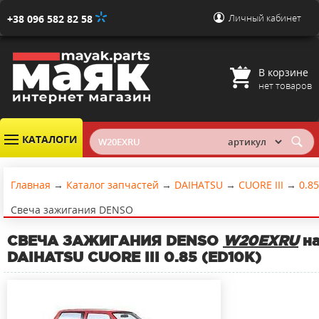
Личный кабинет
+38 096 582 82 58
В корзине
нет товаров
КАТАЛОГИ
Главная
→
Каталог запчастей
→
DAIHATSU
→
CUORE III
→
0.85
Свеча зажигания DENSO
СВЕЧА ЗАЖИГАНИЯ DENSO
W20EXRU
н
DAIHATSU CUORE III 0.85 (ED10K)