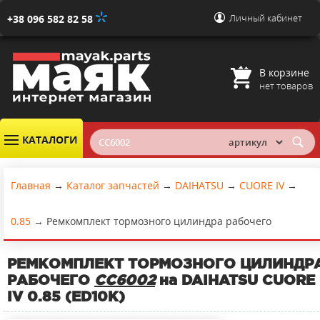
Личный кабинет
+38 096 582 82 58
В корзине
нет товаров
КАТАЛОГИ
Главная
→
Каталог запчастей
→
DAIHATSU
→
CUORE IV
→
0.85
→
Ремкомплект тормозного цилиндра рабочего
РЕМКОМПЛЕКТ ТОРМОЗНОГО ЦИЛИНДР
РАБОЧЕГО
CC6002
на DAIHATSU CUORE
IV 0.85 (ED10K)