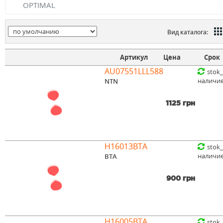
OPTIMAL
Вид каталога:
Артикул
Цена
Срок
AU07551LLL588
stok
наличи
NTN
1125 грн
H16013BTA
stok
наличи
BTA
900 грн
H16005BTA
stok