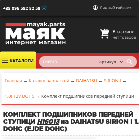
Личный кабинет
+38 096 582 82 58
В корзине
нет товаров
КАТАЛОГИ
Главная
→
Каталог запчастей
→
DAIHATSU
→
SIRION I
→
1.0I 12V DOHC
→
Комплект подшипников передней ступици
КОМПЛЕКТ ПОДШИПНИКОВ ПЕРЕДНЕЙ
СТУПИЦИ
H16013
на DAIHATSU SIRION I 1.
DOHC (EJDE DOHC)