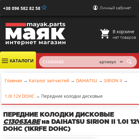
Личный кабинет
+38 096 582 82 58
В корзине
нет товаров
КАТАЛОГИ
Главная
→
Каталог запчастей
→
DAIHATSU
→
SIRION II
→
1.0I 12V DOHC
→
Передние колодки дисковые
ПЕРЕДНИЕ КОЛОДКИ ДИСКОВЫЕ
C13063ABE
на DAIHATSU SIRION II 1.0I 12
DOHC (1KRFE DOHC)