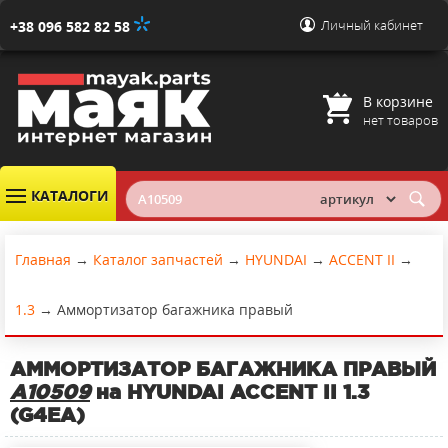
Личный кабинет
+38 096 582 82 58
В корзине
нет товаров
КАТАЛОГИ
Главная
→
Каталог запчастей
→
HYUNDAI
→
ACCENT II
→
1.3
→
Аммортизатор багажника правый
АММОРТИЗАТОР БАГАЖНИКА ПРАВЫЙ
A10509
на HYUNDAI ACCENT II 1.3
(G4EA)