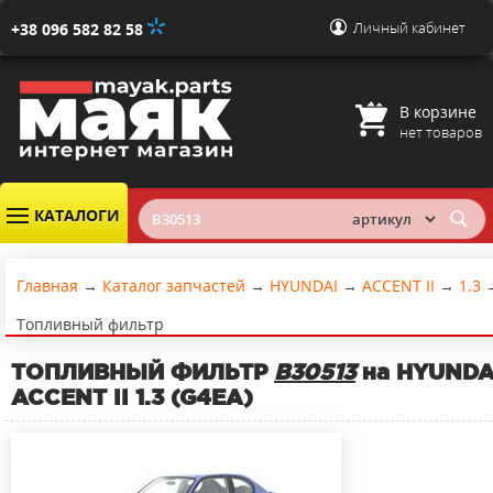
Личный кабинет
+38 096 582 82 58
В корзине
нет товаров
КАТАЛОГИ
Главная
→
Каталог запчастей
→
HYUNDAI
→
ACCENT II
→
1.3
Топливный фильтр
ТОПЛИВНЫЙ ФИЛЬТР
B30513
на HYUNDA
ACCENT II 1.3 (G4EA)