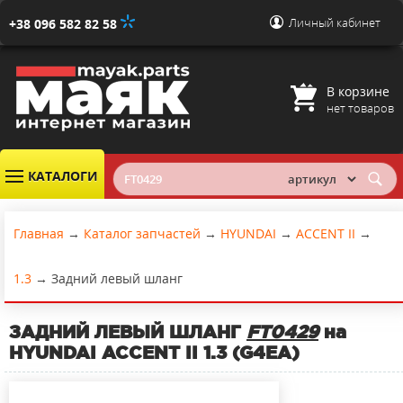
Личный кабинет
+38 096 582 82 58
В корзине
нет товаров
КАТАЛОГИ
Главная
→
Каталог запчастей
→
HYUNDAI
→
ACCENT II
→
1.3
→
Задний левый шланг
ЗАДНИЙ ЛЕВЫЙ ШЛАНГ
FT0429
на
HYUNDAI ACCENT II 1.3 (G4EA)