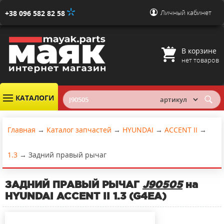
Личный кабинет
+38 096 582 82 58
В корзине
нет товаров
КАТАЛОГИ
Главная
→
Каталог запчастей
→
HYUNDAI
→
ACCENT II
→
1.3
→
Задний правый рычаг
ЗАДНИЙ ПРАВЫЙ РЫЧАГ
J90505
на
HYUNDAI ACCENT II 1.3 (G4EA)