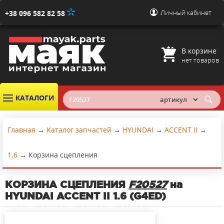
Личный кабинет
+38 096 582 82 58
В корзине
нет товаров
КАТАЛОГИ
Главная
→
Каталог запчастей
→
HYUNDAI
→
ACCENT II
→
1.6
→
Корзина сцепления
КОРЗИНА СЦЕПЛЕНИЯ
F20527
на
HYUNDAI ACCENT II 1.6 (G4ED)