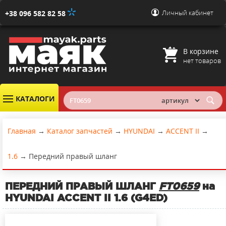
Личный кабинет
+38 096 582 82 58
В корзине
нет товаров
КАТАЛОГИ
Главная
→
Каталог запчастей
→
HYUNDAI
→
ACCENT II
→
1.6
→
Передний правый шланг
ПЕРЕДНИЙ ПРАВЫЙ ШЛАНГ
FT0659
на
HYUNDAI ACCENT II 1.6 (G4ED)