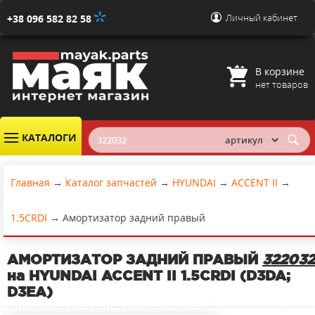
Личный кабинет
+38 096 582 82 58
В корзине
нет товаров
КАТАЛОГИ
Главная
→
Каталог запчастей
→
HYUNDAI
→
ACCENT II
→
1.5CRDI
→
Амортизатор задний правый
АМОРТИЗАТОР ЗАДНИЙ ПРАВЫЙ
322032
на HYUNDAI ACCENT II 1.5CRDI (D3DA;
D3EA)