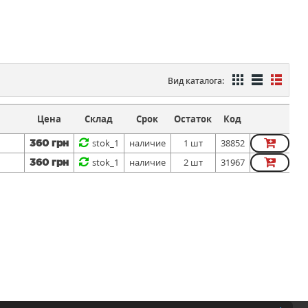
Вид каталога:
Цена
Склад
Срок
Остаток
Код
stok_1
наличие
1 шт
38852
360 грн
stok_1
наличие
2 шт
31967
360 грн