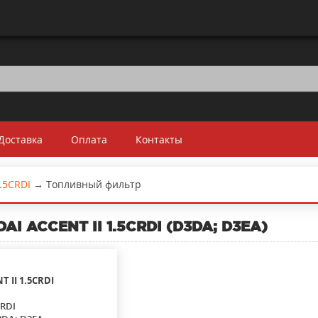
Доставка
Оплата
Контакты
.5CRDI
→
Топливный фильтр
AI ACCENT II 1.5CRDI (D3DA; D3EA)
T II
1.5CRDI
CRDI