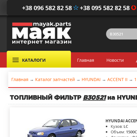
+38 096 582 82 58
+38 095 582 82 58
КАТАЛОГИ
Главная
Новости
Главная
→
Каталог запчастей
→
HYUNDAI
→
ACCENT II
→
1
ТОПЛИВНЫЙ ФИЛЬТР
B30521
на HYUND
HYUNDAI
ACCEN
Кузов:
LC
Объем:
1500