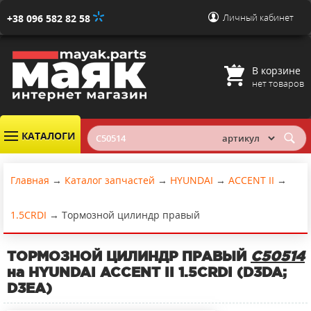
Личный кабинет
+38 096 582 82 58
В корзине
нет товаров
КАТАЛОГИ
Главная
→
Каталог запчастей
→
HYUNDAI
→
ACCENT II
→
1.5CRDI
→
Тормозной цилиндр правый
ТОРМОЗНОЙ ЦИЛИНДР ПРАВЫЙ
C50514
на HYUNDAI ACCENT II 1.5CRDI (D3DA;
D3EA)