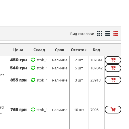
Вид каталога:
Цена
Склад
Срок
Остаток
Код
stok_1
наличие
2 шт
107041
450 грн
stok_1
наличие
5 шт
107042
540 грн
ent
stok_1
наличие
3 шт
23918
855 грн
ird
stok_1
наличие
10 шт
7095
765 грн
..