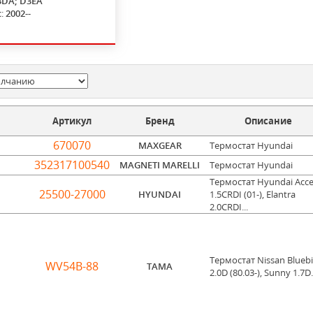
3DA; D3EA
с:
2002--
Артикул
Бренд
Описание
670070
MAXGEAR
Термостат Hyundai
352317100540
MAGNETI MARELLI
Термостат Hyundai
Термостат Hyundai Acc
25500-27000
HYUNDAI
1.5CRDI (01-), Elantra
2.0CRDI...
Термостат Nissan Blueb
WV54B-88
TAMA
2.0D (80.03-), Sunny 1.7D.