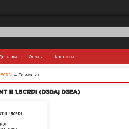
Доставка
Оплата
Контакты
.5CRDI
→
Термостат
 II 1.5CRDI (D3DA; D3EA)
T II
1.5CRDI
CRDI