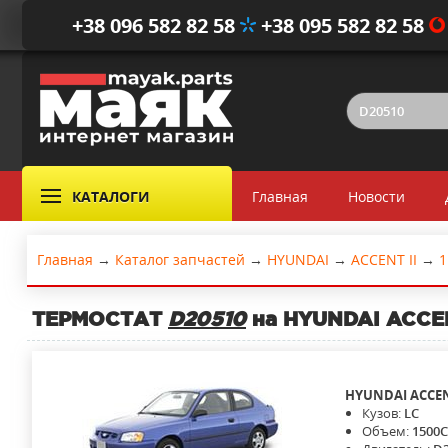
+38 096 582 82 58
+38 095 582 82 58
КАТАЛОГИ
Главная
Новости
Главная
→
Каталог запчастей
→
HYUNDAI
→
ACCENT II
→
1
ТЕРМОСТАТ
D20510
на HYUNDAI ACCENT
HYUNDAI
ACCEN
Кузов:
LC
Объем:
1500