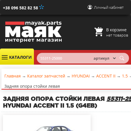
Личный кабинет
+38 096 582 82 58
В корзине
нет товаров
КАТАЛОГИ
Главная
→
Каталог запчастей
→
HYUNDAI
→
ACCENT II
→
1.5
Задняя опора стойки левая
ЗАДНЯЯ ОПОРА СТОЙКИ ЛЕВАЯ
55311-2
HYUNDAI ACCENT II 1.5 (G4EB)