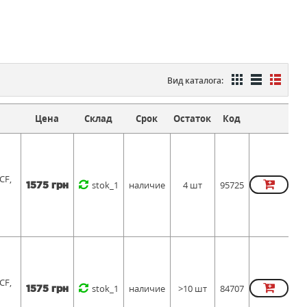
Вид каталога:
Цена
Склад
Срок
Остаток
Код
CF,
stok_1
наличие
4 шт
95725
1575 грн
CF,
stok_1
наличие
>10 шт
84707
1575 грн