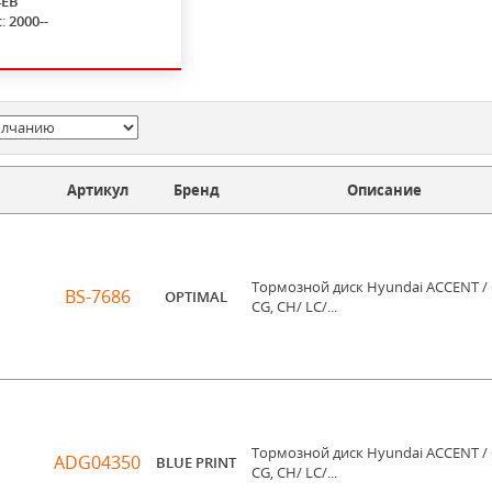
4EB
с:
2000--
Артикул
Бренд
Описание
Тормозной диск Hyundai ACCENT / 
BS-7686
OPTIMAL
CG, CH/ LC/...
Тормозной диск Hyundai ACCENT / 
ADG04350
BLUE PRINT
CG, CH/ LC/...