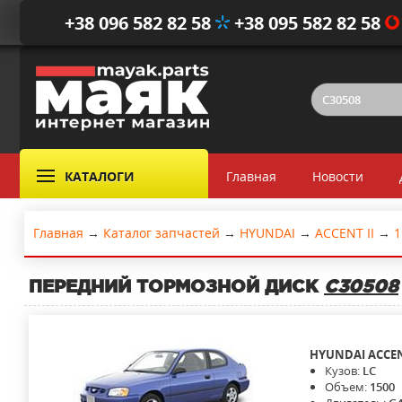
+38 096 582 82 58
+38 095 582 82 58
КАТАЛОГИ
Главная
Новости
Главная
→
Каталог запчастей
→
HYUNDAI
→
ACCENT II
→
1
ПЕРЕДНИЙ ТОРМОЗНОЙ ДИСК
C30508
HYUNDAI
ACCEN
Кузов:
LC
Объем:
1500