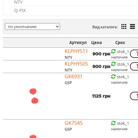
NTY
Q-FIX
Вид каталога:
Артикул
Цена
Срок
KLPHY511
stok_1
900 грн
наличие
NTY
KLPHY505
stok_1
900 грн
наличие
NTY
GK6931
stok_1
наличие
GSP
1125 грн
GK7545
stok_1
наличие
GSP