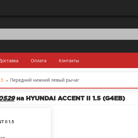
Доставка
Оплата
Контакты
.5
→
Передний нижний левый рычаг
0529
на HYUNDAI ACCENT II 1.5 (G4EB)
T II
1.5