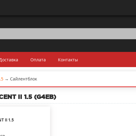
Доставка
Оплата
Контакты
.5
→
Сайлентблок
NT II 1.5 (G4EB)
T II
1.5