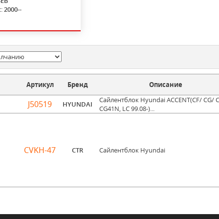
4EB
с:
2000--
Артикул
Бренд
Описание
Сайлентблок Hyundai ACCENT(CF/ CG/ 
J50519
HYUNDAI
CG41N, LC 99.08-)...
CVKH-47
CTR
Сайлентблок Hyundai