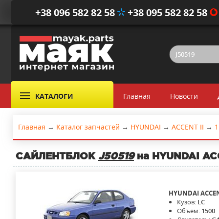
+38 096 582 82 58
+38 095 582 82 58
КАТАЛОГИ
Главная
Новости
Главная
→
Каталог запчастей
→
HYUNDAI
→
ACCENT II
→
1
САЙЛЕНТБЛОК
J50519
на HYUNDAI ACCE
HYUNDAI
ACCEN
Кузов:
LC
Объем:
1500