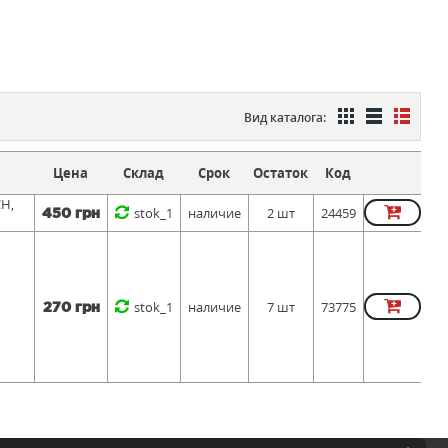
Вид каталога:
Цена
Склад
Срок
Остаток
Код
CH,
stok_1
наличие
2 шт
24459
450 грн
stok_1
наличие
7 шт
73775
270 грн