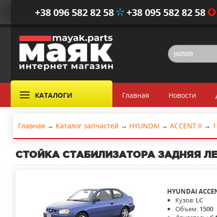
+38 096 582 82 58
+38 095 582 82 58
КАТАЛОГИ
Главная
Новости
Главная
→
Каталог запчастей
→
HYUNDAI
→
ACCENT II
→
1
СТОЙКА СТАБИЛИЗАТОРА ЗАДНЯЯ Л
HYUNDAI
ACCEN
Кузов:
LC
Объем:
1500