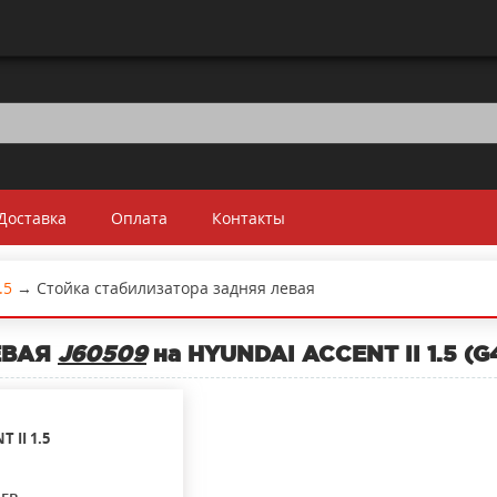
Доставка
Оплата
Контакты
.5
→
Стойка стабилизатора задняя левая
ЕВАЯ
J60509
на HYUNDAI ACCENT II 1.5 (G
T II
1.5