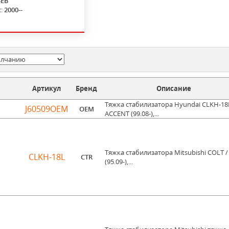
4EB
с:
2000--
Артикул
Бренд
Описание
Тяжка стабилизатора Hyundai CLKH-18L
J60509OEM
OEM
ACCENT (99.08-),...
Тяжка стабилизатора Mitsubishi COLT / 
CLKH-18L
CTR
(95.09-),...