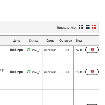
Вид каталога:
Цена
Склад
Срок
Остаток
Код
 ,
stok_1
наличие
3 шт
24503
585 грн
CJ/
stok_1
наличие
8 шт
16380
585 грн