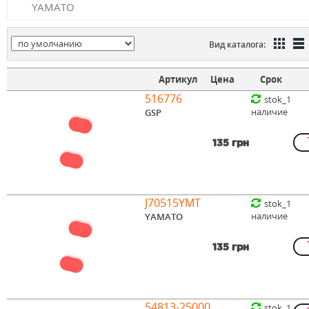
YAMATO
Вид каталога:
Артикул
Цена
Срок
516776
stok_1
наличие
GSP
135 грн
J70515YMT
stok_1
наличие
YAMATO
135 грн
54813-25000
stok_1