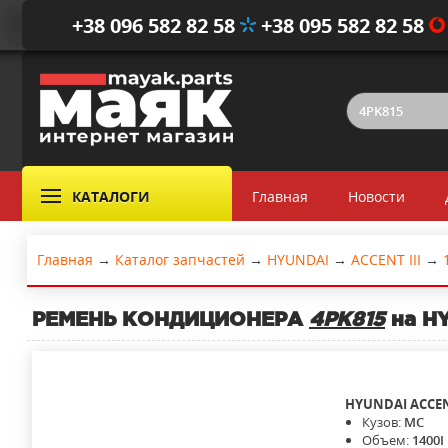
+38 096 582 82 58
+38 095 582 82 58
КАТАЛОГИ
Главная
Новости
Главная
→
Каталог запчастей
→
HYUNDAI
→
ACCENT III
→
РЕМЕНЬ КОНДИЦИОНЕРА
4PK815
на HY
HYUNDAI
ACCEN
Кузов:
MC
Объем:
1400I