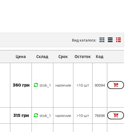
Вид каталога:
Цена
Склад
Срок
Остаток
Код
stok_1
наличие
>10 шт
90094
360 грн
stok_1
наличие
>10 шт
76696
315 грн