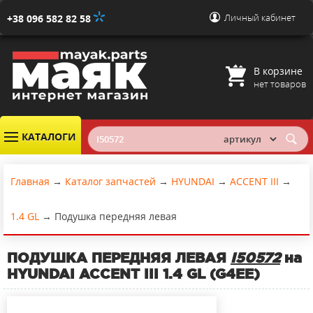
Личный кабинет
+38 096 582 82 58
В корзине
нет товаров
КАТАЛОГИ
Главная
→
Каталог запчастей
→
HYUNDAI
→
ACCENT III
→
1.4 GL
→
Подушка передняя левая
ПОДУШКА ПЕРЕДНЯЯ ЛЕВАЯ
I50572
на
HYUNDAI ACCENT III 1.4 GL (G4EE)