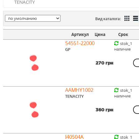
TENACITY
Вид каталога:
Артикул
Цена
Срок
54551-22000
stok_1
наличие
GP
270 грн
AAMHY1002
stok_1
наличие
TENACITY
360 грн
J40504A
stok_1