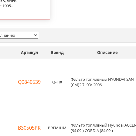
ER; G4FK
с:
1995--
Артикул
Бренд
Описание
Фильтр топливный HYUNDAI SANT
Q0840539
Q-FIX
(CM)2.7I 03/ 2006
Фильтр топливный Hyundai ACCE
B30505PR
PREMIUM
(94.09-) CORDIA (84.09-)...