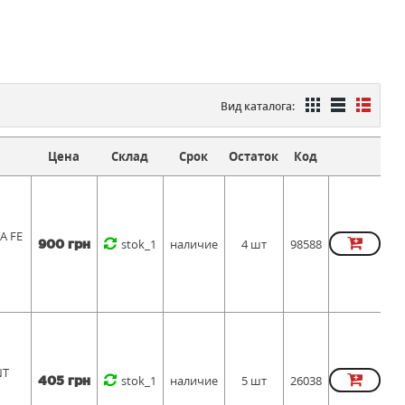
Вид каталога:
Цена
Склад
Срок
Остаток
Код
A FE
stok_1
наличие
4 шт
98588
900 грн
NT
stok_1
наличие
5 шт
26038
405 грн