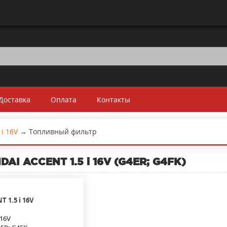
Доставка
Оплата
Контакты
 i 16V
→
Топливный фильтр
AI ACCENT 1.5 i 16V (G4ER; G4FK)
NT
1.5 i 16V
 16V