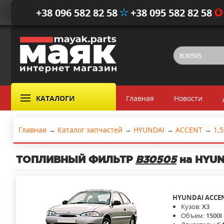
+38 096 582 82 58
+38 095 582 82 58
КАТАЛОГИ
Главная
Новости
Главная
→
Каталог запчастей
→
HYUNDAI
→
ACCENT
→
1.5
ТОПЛИВНЫЙ ФИЛЬТР
B30505
на HYUND
HYUNDAI
ACCE
Кузов:
X3
Объем:
1500I