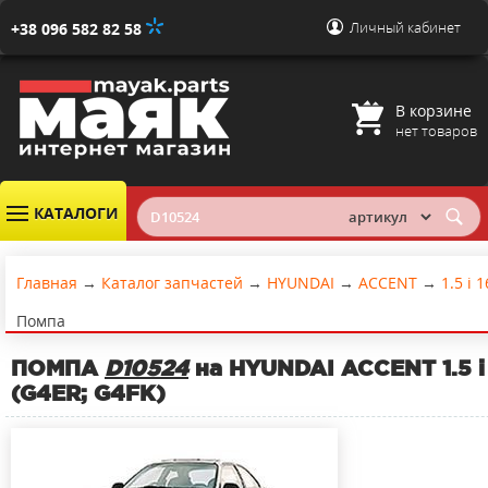
Личный кабинет
+38 096 582 82 58
В корзине
нет товаров
КАТАЛОГИ
Главная
→
Каталог запчастей
→
HYUNDAI
→
ACCENT
→
1.5 i 
Помпа
ПОМПА
D10524
на HYUNDAI ACCENT 1.5 i
(G4ER; G4FK)