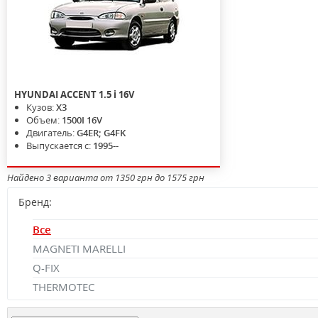
HYUNDAI
ACCENT
1.5 i 16V
Кузов:
X3
Объем:
1500I 16V
Двигатель:
G4ER; G4FK
Выпускается с:
1995--
Найдено 3 варианта от 1350 грн до 1575 грн
Бренд:
Все
MAGNETI MARELLI
Q-FIX
THERMOTEC