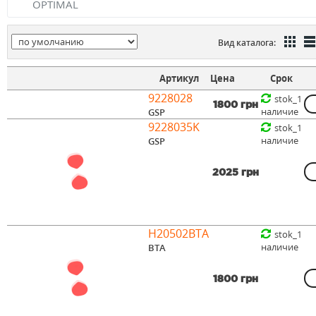
OPTIMAL
Вид каталога:
Артикул
Цена
Срок
9228028
stok_1
1800 грн
наличие
GSP
9228035K
stok_1
наличие
GSP
2025 грн
H20502BTA
stok_1
наличие
BTA
1800 грн