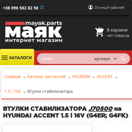
Личный кабинет
+38 096 582 82 58
В корзине
нет товаров
КАТАЛОГИ
Главная
→
Каталог запчастей
→
HYUNDAI
→
ACCENT
→
1.5 i 16V
→
Втулки стабилизатора
ВТУЛКИ СТАБИЛИЗАТОРА
J70500
на
HYUNDAI ACCENT 1.5 i 16V (G4ER; G4FK)