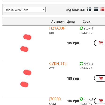
Вид каталога:
Артикул
Цена
Срок
H21A00F
stok_1
наличие
RBI
115 грн
CVKH-112
stok_1
наличие
CTR
115 грн
J70500
stok_1
115 грн
наличие
OEM