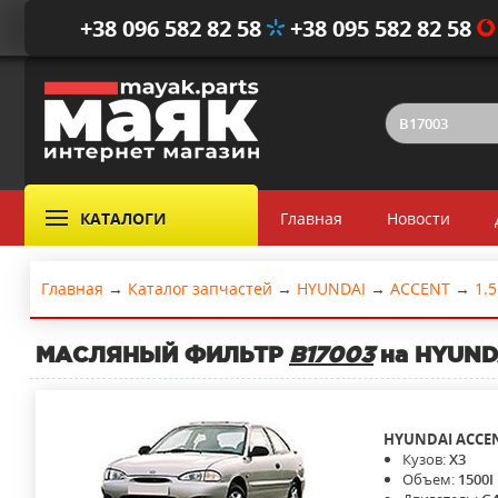
+38 096 582 82 58
+38 095 582 82 58
КАТАЛОГИ
Главная
Новости
Главная
→
Каталог запчастей
→
HYUNDAI
→
ACCENT
→
1.5
МАСЛЯНЫЙ ФИЛЬТР
B17003
на HYUNDA
HYUNDAI
ACCE
Кузов:
X3
Объем:
1500I