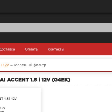
Доставка
Оплата
Контакты
 i 12V
→
Масляный фильтр
I ACCENT 1.5 i 12V (G4EK)
NT
1.5 i 12V
 12V