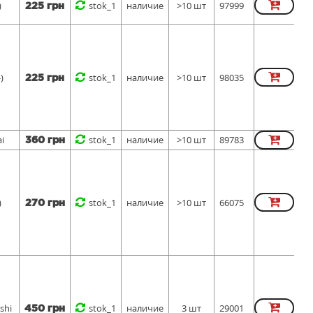
)
stok_1
наличие
>10 шт
97999
225 грн
)
stok_1
наличие
>10 шт
98035
225 грн
i
stok_1
наличие
>10 шт
89783
360 грн
)
stok_1
наличие
>10 шт
66075
270 грн
shi
stok_1
наличие
3 шт
29001
450 грн