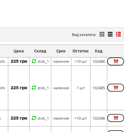
Вид каталога:
Цена
Склад
Срок
Остаток
Код
shi
stok_1
наличие
>10 шт
102486
225 грн
shi
stok_1
наличие
1 шт
102485
225 грн
)
stok_1
наличие
>10 шт
102498
225 грн