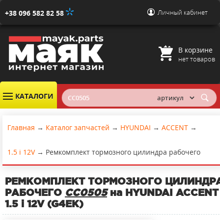
Личный кабинет
+38 096 582 82 58
В корзине
нет товаров
КАТАЛОГИ
Главная
→
Каталог запчастей
→
HYUNDAI
→
ACCENT
→
1.5 i 12V
→
Ремкомплект тормозного цилиндра рабочего
РЕМКОМПЛЕКТ ТОРМОЗНОГО ЦИЛИНДР
РАБОЧЕГО
CC0505
на HYUNDAI ACCENT
1.5 i 12V (G4EK)