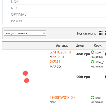
NOK
NSK
OPTIMAL
PAYEN
Вид каталога:
Артикул
Цена
Срок
5741029710
stok_1
450 грн
наличие
MAXPART
26541
stok_1
наличие
MAPCO
990 грн
TF38KW01CG5
stok_1
наличие
NSK