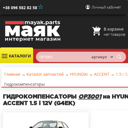
Личный кабинет
+38 096 582 82 58
В корзине
нет товаров
КАТАЛОГИ
Главная
→
Каталог запчастей
→
HYUNDAI
→
ACCENT
→
1.5 i 
Гидрокомпенсаторы
ГИДРОКОМПЕНСАТОРЫ
OP3001
на HYUN
ACCENT 1.5 i 12V (G4EK)