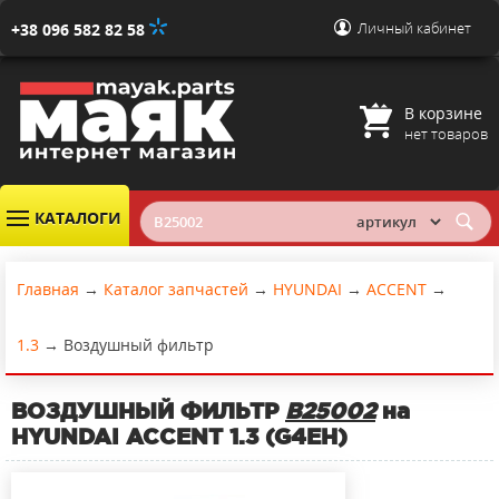
Личный кабинет
+38 096 582 82 58
В корзине
нет товаров
КАТАЛОГИ
Главная
→
Каталог запчастей
→
HYUNDAI
→
ACCENT
→
1.3
→
Воздушный фильтр
ВОЗДУШНЫЙ ФИЛЬТР
B25002
на
HYUNDAI ACCENT 1.3 (G4EH)