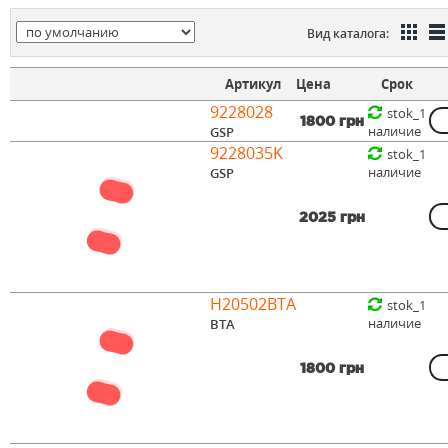
Вид каталога:
Артикул
Цена
Срок
9228028
stok_1
1800 грн
наличие
GSP
9228035K
stok_1
наличие
GSP
2025 грн
H20502BTA
stok_1
наличие
BTA
1800 грн