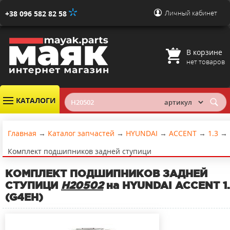
Личный кабинет
+38 096 582 82 58
В корзине
нет товаров
КАТАЛОГИ
Главная
→
Каталог запчастей
→
HYUNDAI
→
ACCENT
→
1.3
→
Комплект подшипников задней ступици
КОМПЛЕКТ ПОДШИПНИКОВ ЗАДНЕЙ
СТУПИЦИ
H20502
на HYUNDAI ACCENT 1.
(G4EH)