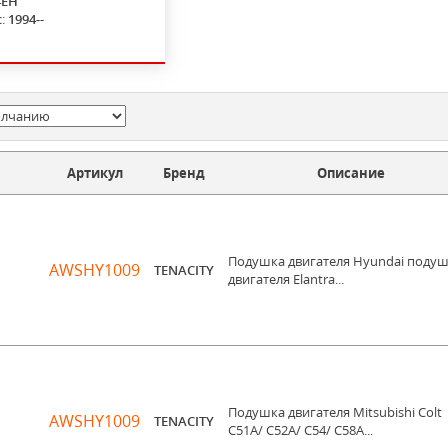
4EH
с:
1994--
Артикул
Бренд
Описание
Подушка двигателя Hyundai поду
AWSHY1009
TENACITY
двигателя Elantra...
Подушка двигателя Mitsubishi Colt
AWSHY1009
TENACITY
C51A/ C52A/ C54/ C58A...