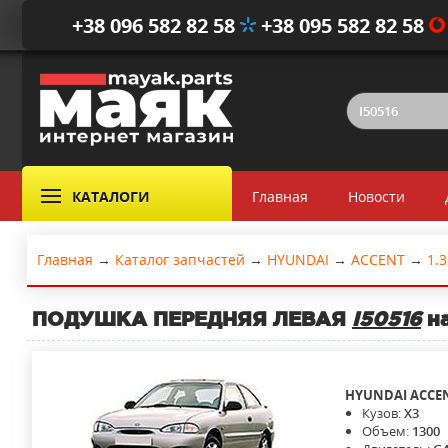
+38 096 582 82 58
+38 095 582 82 58
КАТАЛОГИ
Главная
Новости
Главная
→
Каталог запчастей
→
HYUNDAI
→
ACCENT
→
1.3
ПОДУШКА ПЕРЕДНЯЯ ЛЕВАЯ
I50516
на
HYUNDAI
ACCE
Кузов:
X3
Объем:
1300