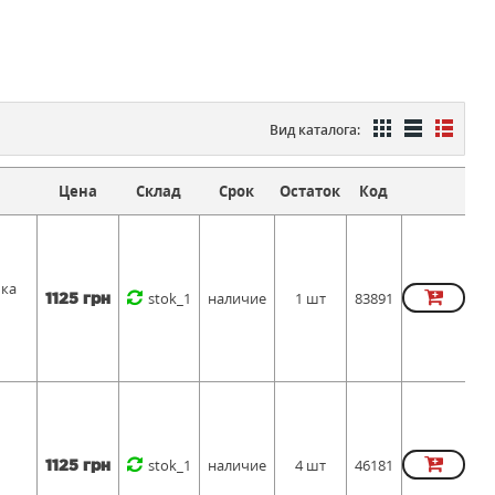
Вид каталога:
Цена
Склад
Срок
Остаток
Код
шка
stok_1
наличие
1 шт
83891
1125 грн
stok_1
наличие
4 шт
46181
1125 грн