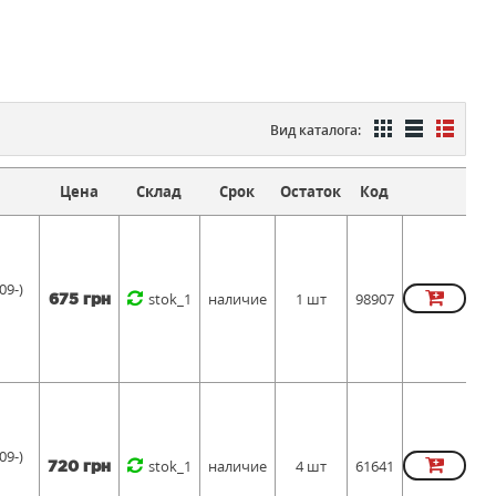
Вид каталога:
Цена
Склад
Срок
Остаток
Код
09-)
stok_1
наличие
1 шт
98907
675 грн
09-)
stok_1
наличие
4 шт
61641
720 грн