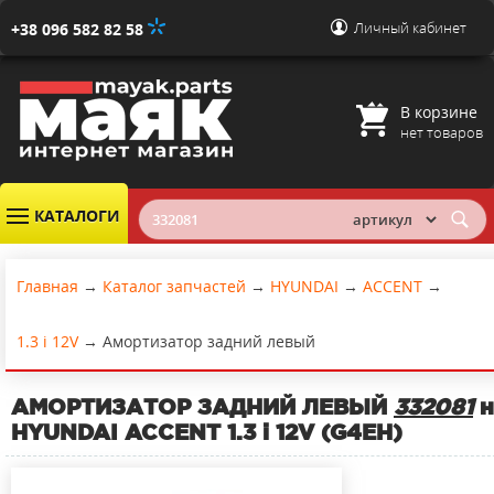
Личный кабинет
+38 096 582 82 58
В корзине
нет товаров
КАТАЛОГИ
Главная
→
Каталог запчастей
→
HYUNDAI
→
ACCENT
→
1.3 i 12V
→
Амортизатор задний левый
АМОРТИЗАТОР ЗАДНИЙ ЛЕВЫЙ
332081
н
HYUNDAI ACCENT 1.3 i 12V (G4EH)