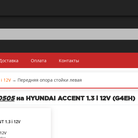
Доставка
Оплата
Контакты
 i 12V
→
Передняя опора стойки левая
0505
на HYUNDAI ACCENT 1.3 i 12V (G4EH)
NT
1.3 i 12V
 12V