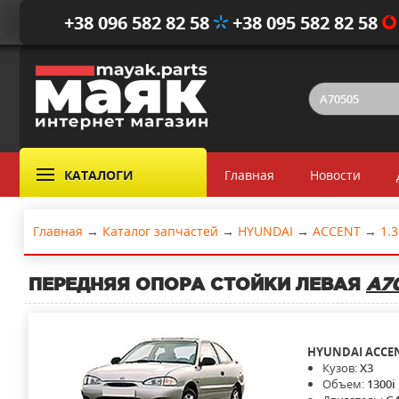
+38 096 582 82 58
+38 095 582 82 58
КАТАЛОГИ
Главная
Новости
Главная
→
Каталог запчастей
→
HYUNDAI
→
ACCENT
→
1.3
ПЕРЕДНЯЯ ОПОРА СТОЙКИ ЛЕВАЯ
A7
HYUNDAI
ACCE
Кузов:
X3
Объем:
1300i