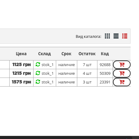
Вид каталога:
Цена
Склад
Срок
Остаток
Код
stok_1
наличие
7 шт
92688
1125 грн
stok_1
наличие
4 шт
50309
1215 грн
stok_1
наличие
3 шт
23391
1575 грн