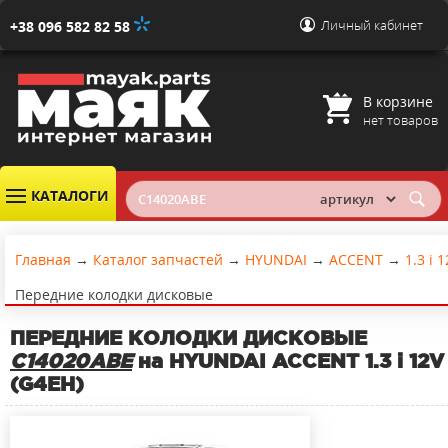
Личный кабинет
+38 096 582 82 58
В корзине
нет товаров
КАТАЛОГИ
Главная
→
Каталог запчастей
→
HYUNDAI
→
ACCENT
→
1.3 i 
Передние колодки дисковые
ПЕРЕДНИЕ КОЛОДКИ ДИСКОВЫЕ
C14020ABE
на HYUNDAI ACCENT 1.3 i 12V
(G4EH)