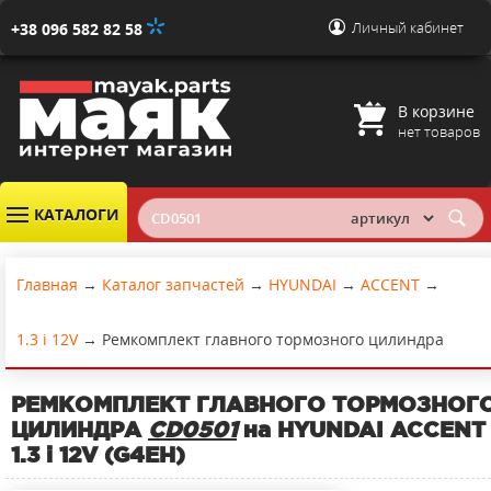
Личный кабинет
+38 096 582 82 58
В корзине
нет товаров
КАТАЛОГИ
Главная
→
Каталог запчастей
→
HYUNDAI
→
ACCENT
→
1.3 i 12V
→
Ремкомплект главного тормозного цилиндра
РЕМКОМПЛЕКТ ГЛАВНОГО ТОРМОЗНОГ
ЦИЛИНДРА
CD0501
на HYUNDAI ACCENT
1.3 i 12V (G4EH)